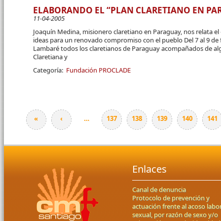
ELABORANDO EL “PLAN CLARETIANO EN PA
11-04-2005
Joaquín Medina, misionero claretiano en Paraguay, nos relata el
ideas para un renovado compromiso con el pueblo Del 7 al 9 de
Lambaré todos los claretianos de Paraguay acompañados de alg
Claretiana y
Categoría:
Fundación PROCLADE
«
‹
…
137
138
139
140
141
Páginas
Enlaces
Canal de denuncia
Protocolo de prevención y
actuación frente al acoso labor
sexual, por razón de sexo y/o