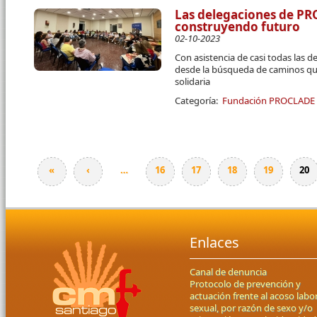
Las delegaciones de P
construyendo futuro
02-10-2023
Con asistencia de casi todas las d
desde la búsqueda de caminos que
solidaria
Categoría:
Fundación PROCLADE
«
‹
…
16
17
18
19
20
Páginas
Enlaces
Canal de denuncia
Protocolo de prevención y
actuación frente al acoso labor
sexual, por razón de sexo y/o