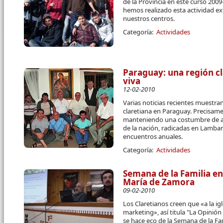
de la Provincia en este curso 20
hemos realizado esta actividad e
nuestros centros.
Categoría:
Actividades
Paraguay: una región c
viva
12-02-2010
Varias noticias recientes muestran 
claretiana en Paraguay. Precisame
manteniendo una costumbre de añ
de la nación, radicadas en Lambar
encuentros anuales.
Categoría:
Actividades
Semana de la Familia en
María de Zamora
09-02-2010
Los Claretianos creen que «a la igle
marketing», así titula "La Opinió
se hace eco de la Semana de la Fa