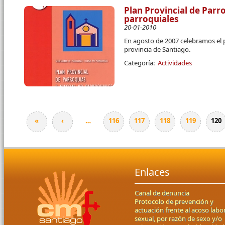
Plan Provincial de Parro
parroquiales
20-01-2010
En agosto de 2007 celebramos el p
provincia de Santiago.
Categoría:
Actividades
«
‹
…
116
117
118
119
120
Páginas
Enlaces
Canal de denuncia
Protocolo de prevención y
actuación frente al acoso labor
sexual, por razón de sexo y/o