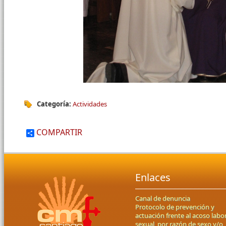
Categoría:
Actividades
COMPARTIR
Enlaces
Canal de denuncia
Protocolo de prevención y
actuación frente al acoso labor
sexual, por razón de sexo y/o