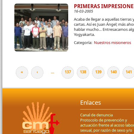
PRIMERAS IMPRESIONES
16-03-2005
Acaba de llegar a aquellas tierras
cartas. Así es Juan Ángel; más ah
hablar mucho… Entresacamos alg
Yogyakarta.
Categoría:
Nuestros misioneros
«
‹
…
137
138
139
140
141
Páginas
Enlaces
Canal de denuncia
Protocolo de prevención y
actuación frente al acoso labor
sexual, por razón de sexo y/o