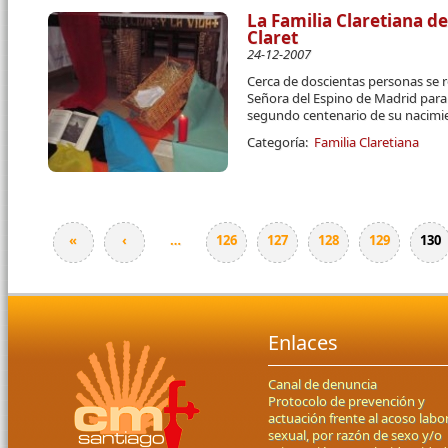
La Familia Claretiana de
Claret
24-12-2007
Cerca de doscientas personas se 
Señora del Espino de Madrid par
segundo centenario de su nacimi
Categoría:
Familia Claretiana
«
‹
…
126
127
128
129
130
Páginas
Enlaces
Canal de denuncia
Protocolo de prevención y
actuación frente al acoso labor
sexual, por razón de sexo y/o