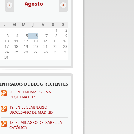
Agosto
«
»
L
M
M
J
V
S
D
1
2
3
4
5
6
7
8
9
10
11
12
13
14
15
16
17
18
19
20
21
22
23
24
25
26
27
28
29
30
31
ENTRADAS DE BLOG RECIENTES
20. ENCENDAMOS UNA
PEQUEÑA LUZ
19. EN EL SEMINARIO
DIOCESANO DE MADRID
18. EL MILAGRO DE ISABEL LA
CATÓLICA