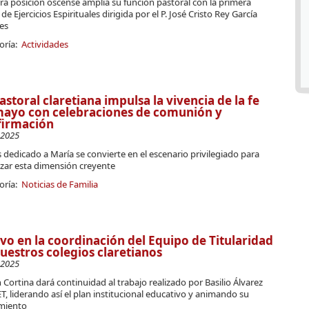
a posición oscense amplía su función pastoral con la primera
de Ejercicios Espirituales dirigida por el P. José Cristo Rey García
es
oría:
Actividades
astoral claretiana impulsa la vivencia de la fe
mayo con celebraciones de comunión y
firmación
-2025
 dedicado a María se convierte en el escenario privilegiado para
lizar esta dimensión creyente
oría:
Noticias de Familia
vo en la coordinación del Equipo de Titularidad
uestros colegios claretianos
-2025
Cortina dará continuidad al trabajo realizado por Basilio Álvarez
ET, liderando así el plan institucional educativo y animando su
miento