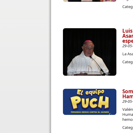
Categ
Luis
Asa
espe
29-05
La As
Categ
Somo
Ham
29-05
Valié
Human
hemos
Categ