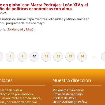
je en globo’ con Marta Pedrajas: León XIV y el
ño de políticas económicas con alma
-2025
la noticia del nuevo Papa mientras Solidaridad y Misión emitía en
to su programa del mes de mayo
oría:
Solidaridad y Misión
8
9
10
11
12
13
14
…
nlaces
Nuestra dirección
nal de denuncia
Misioneros Claretianos
otocolo de prevención y
Provincia de Santiago
tuación frente al acoso laboral,
C/ Clara del Rey 6
xual, por razón de sexo y/o
28002 MADRID (ESPAÑA)