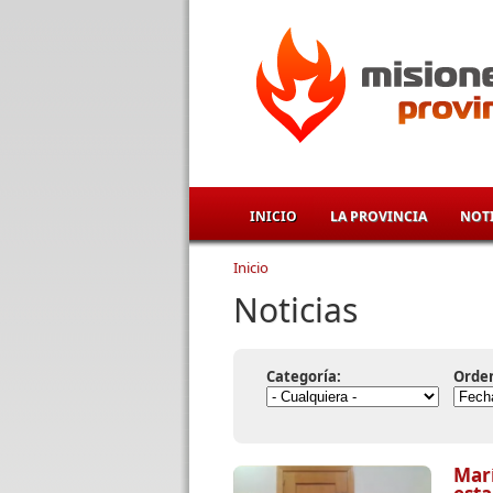
Pasar al contenido principal
INICIO
LA PROVINCIA
NOTI
Inicio
Se encuentra usted aqu
Noticias
Categoría:
Orde
Marí