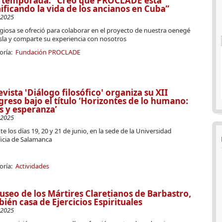
a temporada: “Creo que PROCLADE está
ificando la vida de los ancianos en Cuba”
-2025
igiosa se ofreció para colaborar en el proyecto de nuestra oenegé
isla y comparte su experiencia con nosotros
oría:
Fundación PROCLADE
evista 'Diálogo filosófico' organiza su XII
reso bajo el título ‘Horizontes de lo humano:
is y esperanza’
-2025
e los días 19, 20 y 21 de junio, en la sede de la Universidad
ficia de Salamanca
oría:
Actividades
useo de los Mártires Claretianos de Barbastro,
ién casa de Ejercicios Espirituales
-2025