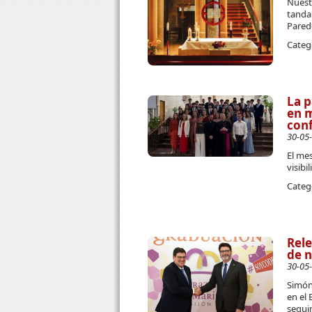
Nuestr
tanda 
Pared
Categ
La p
en 
con
30-05
El mes
visibi
Categ
Rele
de n
30-05
Simón 
en el 
segui