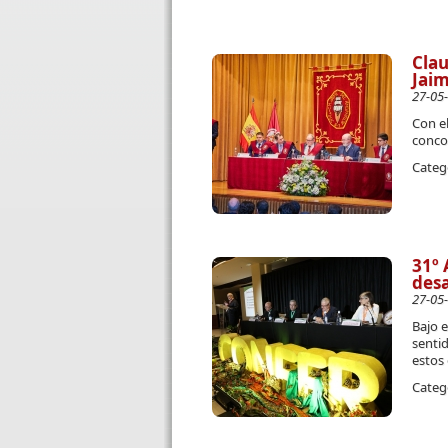
Clau
Jai
27-05
Con el
concor
Categ
31º
des
27-05
Bajo e
sentid
estos 
Categ