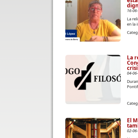
est
dign
16-06
La rel
en la 
Categ
La r
Cong
cris
04-06
Durant
Ponti
Categ
El M
tamb
02-06