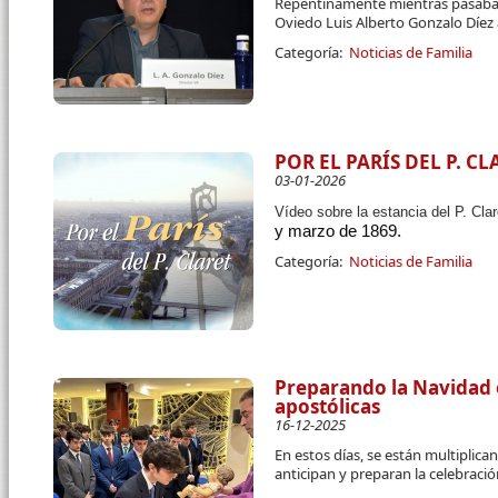
Repentinamente mientras pasaba u
Oviedo Luis Alberto Gonzalo Díez 
Categoría:
Noticias de Familia
POR EL PARÍS DEL P. CL
03-01-2026
Vídeo sobre la estancia del P. Cla
y marzo de 1869.
Categoría:
Noticias de Familia
Preparando la Navidad 
apostólicas
16-12-2025
En estos días, se están multiplic
anticipan y preparan la celebraci