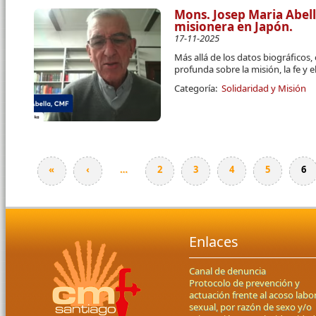
Mons. Josep Maria Abel
misionera en Japón.
17-11-2025
Más allá de los datos biográficos,
profunda sobre la misión, la fe y
Categoría:
Solidaridad y Misión
«
‹
…
2
3
4
5
6
Páginas
Enlaces
Canal de denuncia
Protocolo de prevención y
actuación frente al acoso labor
sexual, por razón de sexo y/o