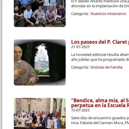
El P. Basilio Álvarez mantuvo una 
ahondar en la implantación de E
Categoría:
Nuestros misioneros
Los paseos del P. Claret
21-07-2025
La novedad editorial resulta alt
año jubilar, que ha programado d
Categoría:
Noticias de Familia
“Bendice, alma mía, al 
perpetua en la Escuela
15-07-2025
Siete días de encuentro guiados po
Hna. Fabiola del Carmen Mora, F