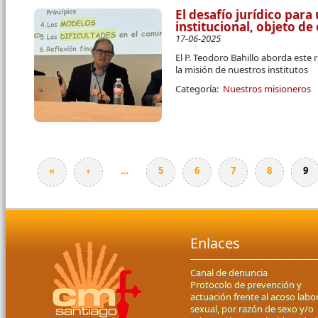
El desafío jurídico par
institucional, objeto d
17-06-2025
El P. Teodoro Bahillo aborda este 
la misión de nuestros institutos
Categoría:
Nuestros misioneros
«
‹
…
5
6
7
8
9
Páginas
Enlaces
Canal de denuncia
Protocolo de prevención y
actuación frente al acoso labor
sexual, por razón de sexo y/o