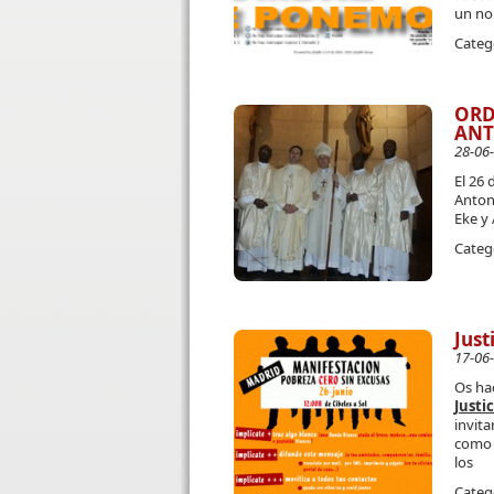
un no
Categ
ORD
ANT
28-06
El 26 
Anton
Eke y
Categ
Just
17-06
Os ha
Justi
invit
como 
los
Categ