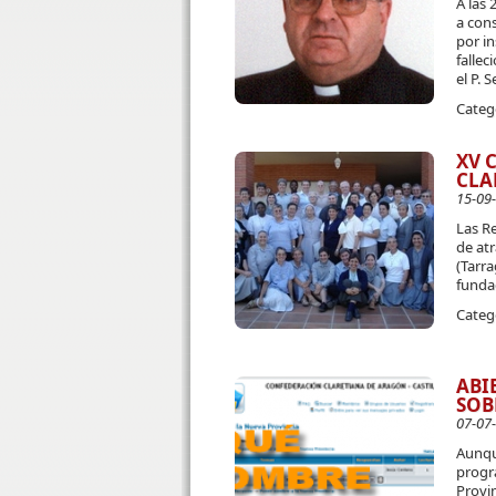
A las 
a con
por in
fallec
el P. 
Categ
XV 
CLA
15-09
Las R
de atr
(Tarra
funda
Categ
ABI
SOB
07-07
Aunqu
progra
Provi