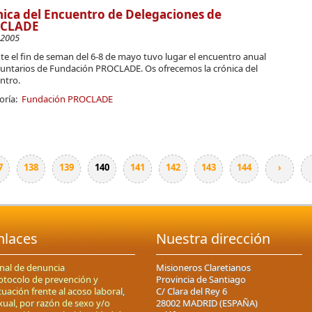
ica del Encuentro de Delegaciones de
CLADE
-2005
e el fin de seman del 6-8 de mayo tuvo lugar el encuentro anual
luntarios de Fundación PROCLADE. Os ofrecemos la crónica del
ntro.
oría:
Fundación PROCLADE
7
138
139
140
141
142
143
144
›
nlaces
Nuestra dirección
nal de denuncia
Misioneros Claretianos
otocolo de prevención y
Provincia de Santiago
tuación frente al acoso laboral,
C/ Clara del Rey 6
xual, por razón de sexo y/o
28002 MADRID (ESPAÑA)