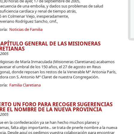
20,30 horas de ayer, 17 de septiembre de 2005,
secuencia de una embolia, y dados sus problemas de salud
suficiencia cardíaca y renal de tiempo atrás,
ió en Colmenar Viejo, inesperadamente,
Severiano Rodríguez Sancho, cmf.,
oría:
Noticias de Familia
CAPÍTULO GENERAL DE LAS MISIONERAS
RETIANAS
-2005
eligiosas de María Inmaculada (Misioneras Claretianas) acabamos
avesar el umbral de los 150 años, el 27 de agosto en Reus
gona), donde reposan los restos de la Venerable Mª Antonia París,
dora con S. Antonio Mª Claret de nuestra Congregación.
oría:
Familia Claretiana
ERTO UN FORO PARA RECOGER SUGERENCIAS
RE EL NOMBRE DE LA NUEVA PROVINCIA
-2005
e en la confederación ya se han hecho muchos planes y
mas, falta algo importante... se trata de pnerle nombre a la nueva
ncia. Desde aquí os pedimos vuestra colaboración para encontrar