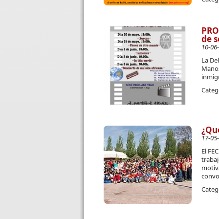
PRO
de s
10-06
La De
Manos
inmig
Categ
¿Qué
17-05
El FE
trabaj
motiva
convoc
Categ