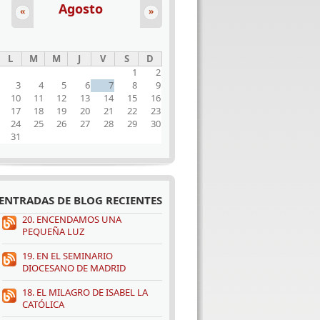
Agosto
«
»
L
M
M
J
V
S
D
1
2
3
4
5
6
7
8
9
10
11
12
13
14
15
16
17
18
19
20
21
22
23
24
25
26
27
28
29
30
31
ENTRADAS DE BLOG RECIENTES
20. ENCENDAMOS UNA
PEQUEÑA LUZ
19. EN EL SEMINARIO
DIOCESANO DE MADRID
18. EL MILAGRO DE ISABEL LA
CATÓLICA