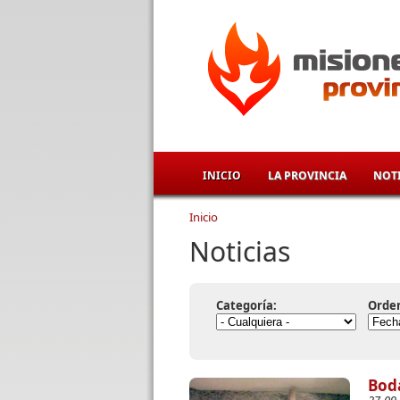
Pasar al contenido principal
INICIO
LA PROVINCIA
NOTI
Inicio
Se encuentra usted aqu
Noticias
Categoría:
Orde
Boda