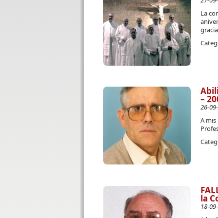
27-09
La com
aniver
gracia
Categ
Abil
– 20
26-09
A mis
Profes
Categ
FAL
la C
18-09