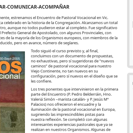
TAR-COMUNICAR-ACOMPAÑAR
ente, estrenamos el Encuentro de Pastoral Vocacional en Vic.
ica celebrado en la historia de la Congregación. Alcanzamos un total
entro, aunque no todos pudieron estar al completo. Fue significativo
el Prefecto General de Apostolado, con algunos Provinciales, con
ntes de la mayoría de los Organismos europeos, con miembros de la
reducido, pero en avance, número de seglares.
Todo siguió el curso previsto y, al final,
concluimos con un documento de propuestas,
no exhaustivas, pero sí sugeridoras de “nuevos
caminos” de pastoral vocacional para nuestro
Viejo Continente, no tan nuevos en su
configuración, pero sí nuevos en el diseño que se
les confiere.
Los tres ponentes que intervinieron en la primera
parte del Encuentro (P. Pedro Belderráin, Hno.
Valeriá Simón –marista catalán- y P. Jesús Mª
Palacios) nos ofrecieron el encuadre y la
iluminación de la pastoral vocacional en Europa,
sugiriendo las imprescindibles pistas para
nuestra reflexión. Se completó con algunas
interesantes experiencias pastorales que ya se
realizan en nuestros Organismos. Algunas de