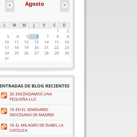
Agosto
«
»
L
M
M
J
V
S
D
1
2
3
4
5
6
7
8
9
10
11
12
13
14
15
16
17
18
19
20
21
22
23
24
25
26
27
28
29
30
31
ENTRADAS DE BLOG RECIENTES
20. ENCENDAMOS UNA
PEQUEÑA LUZ
19. EN EL SEMINARIO
DIOCESANO DE MADRID
18. EL MILAGRO DE ISABEL LA
CATÓLICA