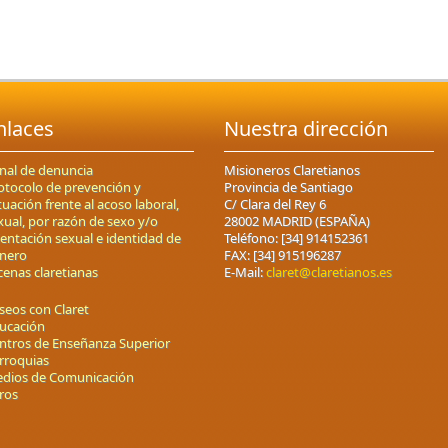
nlaces
Nuestra dirección
nal de denuncia
Misioneros Claretianos
otocolo de prevención y
Provincia de Santiago
tuación frente al acoso laboral,
C/ Clara del Rey 6
xual, por razón de sexo y/o
28002 MADRID (ESPAÑA)
ientación sexual e identidad de
Teléfono: [34] 914152361
nero
FAX: [34] 915196287
cenas claretianas
E-Mail:
claret@claretianos.es
seos con Claret
ucación
ntros de Enseñanza Superior
rroquias
dios de Comunicación
ros