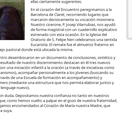
ellas ciertamente sugerentes.
En el corazón del Encuentro peregrinamos a la
Barcelona de Claret, recorriendo lugares que
marcaron decisivamente su vocación misionera.
Nuestro cicerone, P. Josep Vilarrubias, nos ayudó
de forma magistral con un cuadernillo explicativo
estrenado con esta ocasión. En la Iglesia del
Oratorio de S. Felipe Neri celebramos una sentida
Eucaristía. El remate fue el almuerzo fraterno en
plejo pastoral donde está ubicada la misma.
cuentro desembocaron en un documento de conclusiones, sintético y
resultado de nuestro discernimiento destacan en él tres nuevos
or una iniciación infantil a la oración (a través de iniciativas como
rganismos), acompañar personalmente a los jóvenes (buscando su
a través de una Escuela de formación en acompañamiento) y
nero (mediante una estructura que nos permita elaborar juntos y
 lenguaje nuevo).
 Sin duda. Depositamos nuestra confianza no tanto en nuestros
d que, como hemos vuelto a palpar en el gozo de nuestra fraternidad,
dejamos encomendados al Corazón de María nuestra Madre, que
a suya.