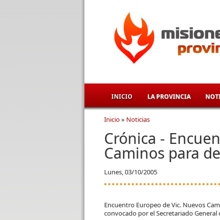
Pasar al contenido principal
INICIO
LA PROVINCIA
NOTI
Inicio
»
Noticias
Se encuentra usted aqu
Crónica - Encuen
Caminos para de
Lunes, 03/10/2005
Encuentro Europeo de Vic. Nuevos Camin
convocado por el Secretariado General 