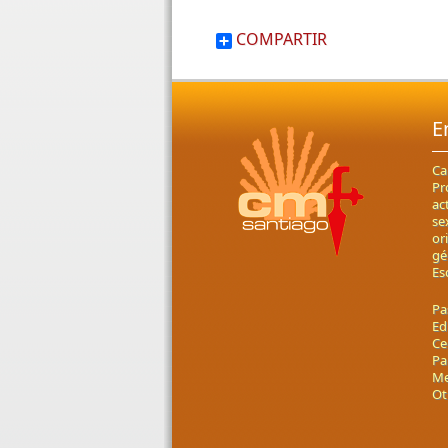
COMPARTIR
E
Ca
Pr
ac
se
or
gé
Es
Pa
Ed
Ce
Pa
Me
Ot