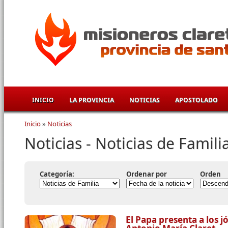
Pasar al contenido principal
INICIO
LA PROVINCIA
NOTICIAS
APOSTOLADO
Inicio
»
Noticias
Se encuentra usted aquí
Noticias - Noticias de Famili
Categoría:
Ordenar por
Orden
El Papa presenta a los 