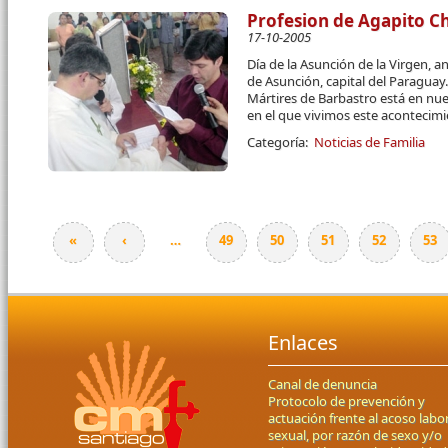
Profesion de Agapito C
17-10-2005
Día de la Asunción de la Virgen, a
de Asunción, capital del Paragua
Mártires de Barbastro está en nue
en el que vivimos este acontecim
Categoría:
Noticias de Familia
«
‹
…
49
50
51
52
53
Páginas
Enlaces
Canal de denuncia
Protocolo de prevención y
actuación frente al acoso labor
sexual, por razón de sexo y/o