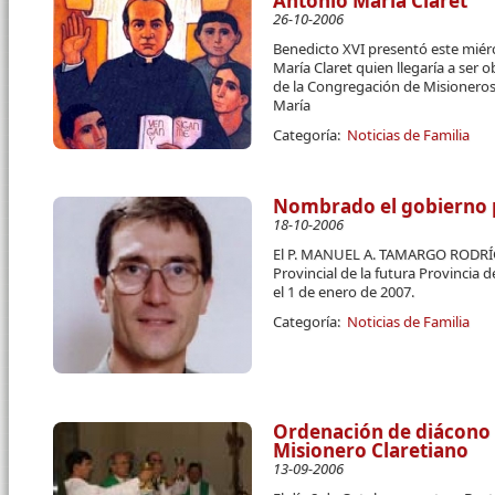
Antonio María Claret
26-10-2006
Benedicto XVI presentó este miér
María Claret quien llegaría a ser
de la Congregación de Misioneros
María
Categoría:
Noticias de Familia
Nombrado el gobierno p
18-10-2006
El P. MANUEL A. TAMARGO RODRÍ
Provincial de la futura Provincia
el 1 de enero de 2007.
Categoría:
Noticias de Familia
Ordenación de diácono 
Misionero Claretiano
13-09-2006