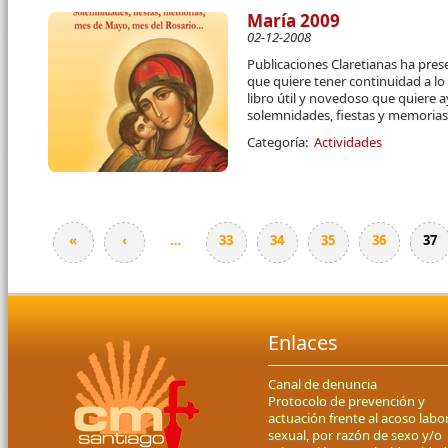
María 2009
02-12-2008
Publicaciones Claretianas ha pre
que quiere tener continuidad a lo
libro útil y novedoso que quiere a
solemnidades, fiestas y memorias 
Categoría:
Actividades
«
‹
…
33
34
35
36
37
Páginas
Enlaces
Canal de denuncia
Protocolo de prevención y
actuación frente al acoso labor
sexual, por razón de sexo y/o