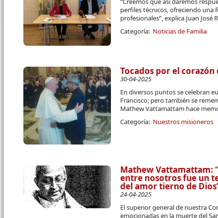
“Creemos que así daremos respue
perfiles técnicos, ofreciendo una 
profesionales”, explica Juan José R
Categoría:
Noticias de Familia
Tocados por el corazón 
30-04-2025
En diversos puntos se celebran eu
Francisco; pero también se remem
Mathew Vattamattam hace memori
Categoría:
Nuestros misioneros
Mathew Vattamattam: “E
entre nosotros fue un t
del amor tierno de Dios
24-04-2025
El superior general de nuestra C
emocionadas en la muerte del Sa