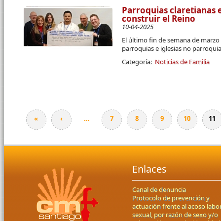
Parroquias claretianas
construir el Reino
10-04-2025
El último fin de semana de marzo 
parroquias e iglesias no parroqui
Categoría:
Noticias de Familia
«
‹
…
7
8
9
10
11
Páginas
Enlaces
Canal de denuncia
Protocolo de prevención y
actuación frente al acoso labor
sexual, por razón de sexo y/o