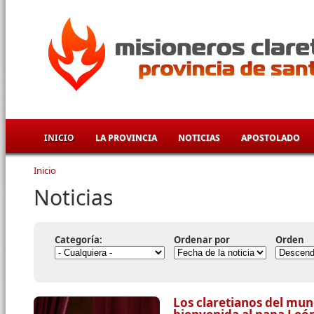
Pasar al contenido principal
INICIO
LA PROVINCIA
NOTICIAS
APOSTOLADO
Inicio
Se encuentra usted aquí
Noticias
Categoría:
Ordenar por
Orden
Los claretianos del mun