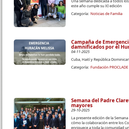
Una semana dedicada a todos los c
este año cumple su XI edición
Categoría:
Noticias de Familia
Campaña de Emergencia 
damnificados por el Hu
04-11-2025
Cuba, Haití y República Dominican
Categoría:
Fundación PROCLADE
Semana del Padre Claret
mayores
29-10-2025
La presente edición de la Semana 
cómo la colaboración entre los Co
enriquece a toda la comunidad uni