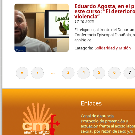
Eduardo Agosta, en el p
este curso: “El deterio
violencia”
17-10-2025
El religioso, al frente del Departa
Conferencia Episcopal Española, r
ecológica
Categoría:
Solidaridad y Misión
«
‹
…
3
4
5
6
7
Páginas
Enlaces
Canal de denuncia
Protocolo de prevención y
actuación frente al acoso labor
sexual, por razón de sexo y/o