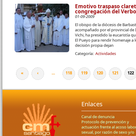
Emotivo traspaso claret
congregación del Verb
01-09-2009
El obispo de la diócesis de Barba
acompañado por el provincial de 
Vichi, ha presidido la eucaristía 
El Pueyo para rendir homenaje a l
decisión propia dejan
Categoría:
Actividades
«
‹
…
118
119
120
121
122
Páginas
Enlaces
Canal de denuncia
Protocolo de prevención y
actuación frente al acoso labor
sexual, por razón de sexo y/o