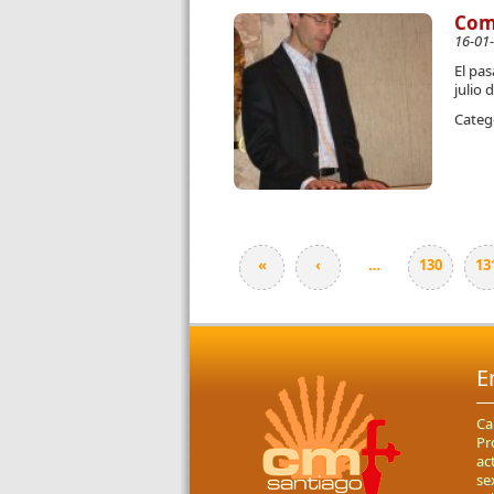
Comi
16-01
El pas
julio
Categ
«
‹
…
130
13
Páginas
E
Ca
Pr
ac
se