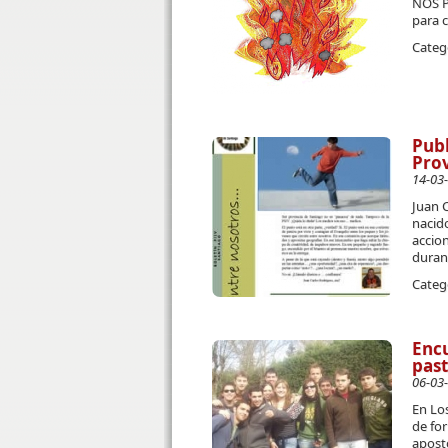
NOS P
para c
Categ
Publ
Prov
14-03
Juan C
nacido
accion
duran
Categ
Encu
past
06-03
En Lo
de for
apostó