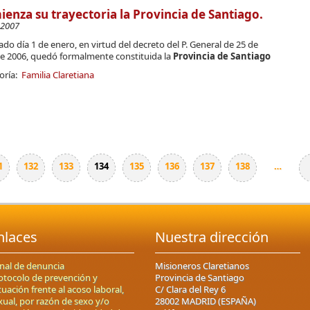
enza su trayectoria la Provincia de Santiago.
-2007
ado día 1 de enero, en virtud del decreto del P. General de 25 de
 de 2006, quedó formalmente constituida la
Provincia de Santiago
oría:
Familia Claretiana
1
132
133
134
135
136
137
138
…
nlaces
Nuestra dirección
nal de denuncia
Misioneros Claretianos
otocolo de prevención y
Provincia de Santiago
tuación frente al acoso laboral,
C/ Clara del Rey 6
xual, por razón de sexo y/o
28002 MADRID (ESPAÑA)