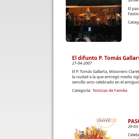
30-04
El pas
Festiv
Categ
El difunto P. Tomás Galla
27-04-2007
El P. Tomás Gallarta, Misionero Clar
la ciudad a la que entregó medio siglo
sencillo acto celebrado en el antiguo
Categoría:
Noticias de Familia
PAS
29-03
Celebr