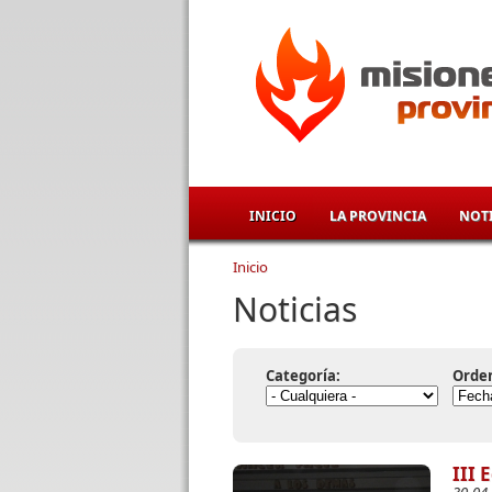
Pasar al contenido principal
INICIO
LA PROVINCIA
NOTI
Inicio
Se encuentra usted aqu
Noticias
Categoría:
Orde
III 