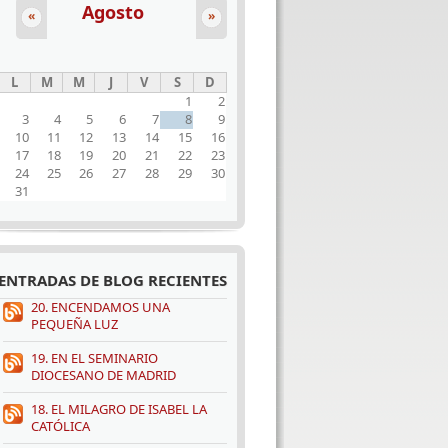
Agosto
«
»
L
M
M
J
V
S
D
1
2
3
4
5
6
7
8
9
10
11
12
13
14
15
16
17
18
19
20
21
22
23
24
25
26
27
28
29
30
31
ENTRADAS DE BLOG RECIENTES
20. ENCENDAMOS UNA
PEQUEÑA LUZ
19. EN EL SEMINARIO
DIOCESANO DE MADRID
18. EL MILAGRO DE ISABEL LA
CATÓLICA