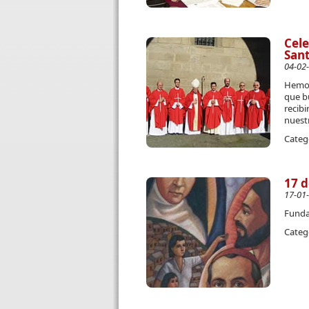
Cele
San
04-02
Hemos 
que bu
recibi
nuest
Categ
17 d
17-01
Funda
Categ