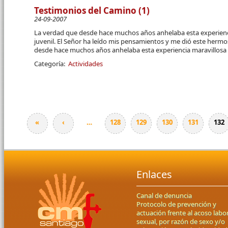
Testimonios del Camino (1)
24-09-2007
La verdad que desde hace muchos años anhelaba esta experienci
juvenil. El Señor ha leído mis pensamientos y me dió este hermo
desde hace muchos años anhelaba esta experiencia maravillosa c
Categoría:
Actividades
«
‹
…
128
129
130
131
132
Páginas
Enlaces
Canal de denuncia
Protocolo de prevención y
actuación frente al acoso labor
sexual, por razón de sexo y/o