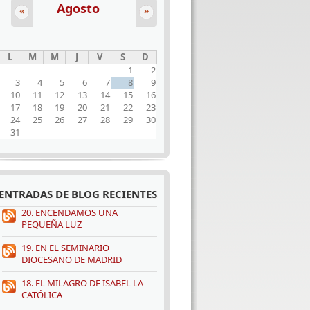
Agosto
«
»
L
M
M
J
V
S
D
1
2
3
4
5
6
7
8
9
10
11
12
13
14
15
16
17
18
19
20
21
22
23
24
25
26
27
28
29
30
31
ENTRADAS DE BLOG RECIENTES
20. ENCENDAMOS UNA
PEQUEÑA LUZ
19. EN EL SEMINARIO
DIOCESANO DE MADRID
18. EL MILAGRO DE ISABEL LA
CATÓLICA