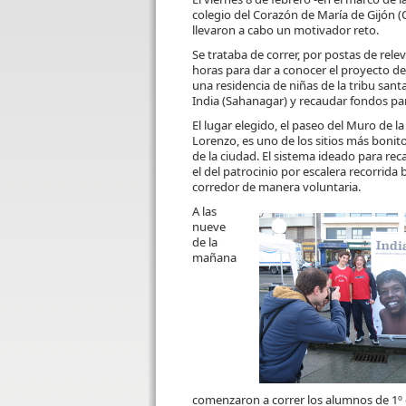
colegio del Corazón de María de Gijón
llevaron a cabo un motivador reto.
Se trataba de correr, por postas de rele
horas para dar a conocer el proyecto d
una residencia de niñas de la tribu santa
India (Sahanagar) y recaudar fondos par
El lugar elegido, el paseo del Muro de l
Lorenzo, es uno de los sitios más bonit
de la ciudad. El sistema ideado para re
el del patrocinio por escalera recorrida
corredor de manera voluntaria.
A las
nueve
de la
mañana
comenzaron a correr los alumnos de 1º d