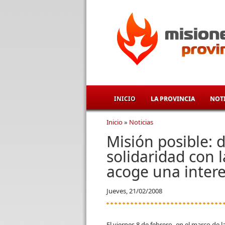
Pasar al contenido principal
INICIO
LA PROVINCIA
NOTI
Inicio
»
Noticias
Se encuentra usted aqu
Misión posible: 
solidaridad con l
acoge una interes
Jueves, 21/02/2008
El viernes 8 de febrero -en el marco de l