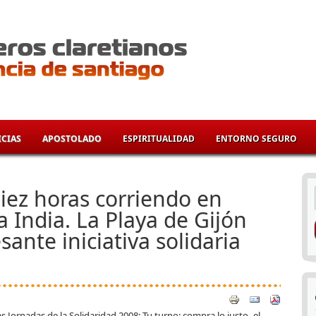
CIAS
APOSTOLADO
ESPIRITUALIDAD
ENTORNO SEGURO
í
diez horas corriendo en
a India. La Playa de Gijón
ante iniciativa solidaria
as Jornadas de la Solidaridad 2008: Tu turno: compra lo justo- el