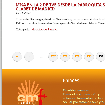
MISA EN LA 2 DE TVE DESDE LA PARROQUIA
CLARET DE MADRID
10-11-2007
El pasado Domingo, día 4 de Noviembre, se retrasmitió desde el
TVE la misa desde nuestra Parroquia de San Antonio María Clare
Categoría:
Noticias de Familia
«
‹
…
127
128
129
130
131
Páginas
Enlaces
Canal de denuncia
Protocolo de prevención y
actuación frente al acoso labor
sexual, por razón de sexo y/o