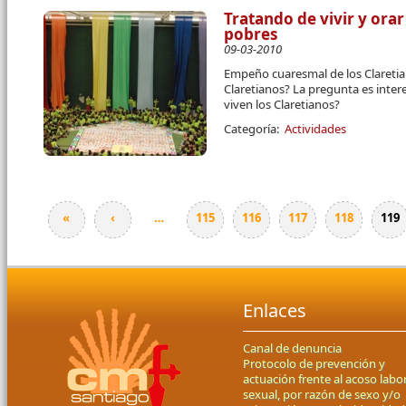
Tratando de vivir y orar
pobres
09-03-2010
Empeño cuaresmal de los Claretia
Claretianos? La pregunta es inter
viven los Claretianos?
Categoría:
Actividades
«
‹
…
115
116
117
118
119
Páginas
Enlaces
Canal de denuncia
Protocolo de prevención y
actuación frente al acoso labor
sexual, por razón de sexo y/o