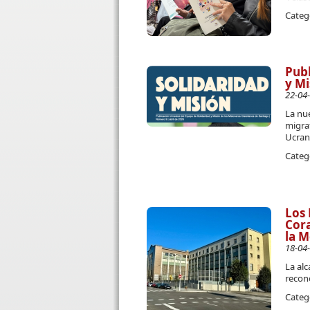
Categ
Publ
y Mi
22-04
La nue
migrat
Ucran
Categ
Los 
Cora
la M
18-04
La al
recon
Categ