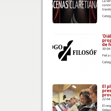
La ser
contin
travé
Categ
‘Diá
prop
de 
30-04
Fiel a
Categ
El p
pres
prov
22-04
El res
Velas