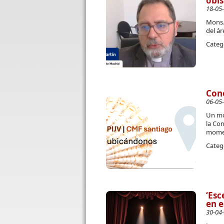
obis
18-05
Mons.
del ár
Categ
Con
06-05
Un mo
la Con
momen
Categ
‘Esc
en e
30-04