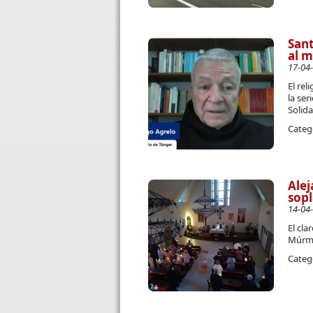
Sant
al m
17-04
El rel
la se
Solid
Categ
Alej
sopl
14-04
El cla
Múrman
Categ