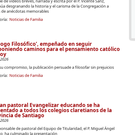
ie de videos breves, narrada y escrita por el P. Vicente Sanz,
úa desgranando la historia y el carisma de la Congregación a
s de anécdotas memorables
oría:
Noticias de Familia
logo Filosófico’, empeñado en seguir
oniendo caminos para el pensamiento católico
hoy
-2026
 su compromiso, la publicación persuade a filosofar sin prejuicios
oría:
Noticias de Familia
lan pastoral Evangelizar educando se ha
entado a todos los colegios claretianos de la
incia de Santiago
-2026
ponsable de pastoral del Equipo de Titularidad, el P. Miguel Ángel
co, ha culminado la presentación