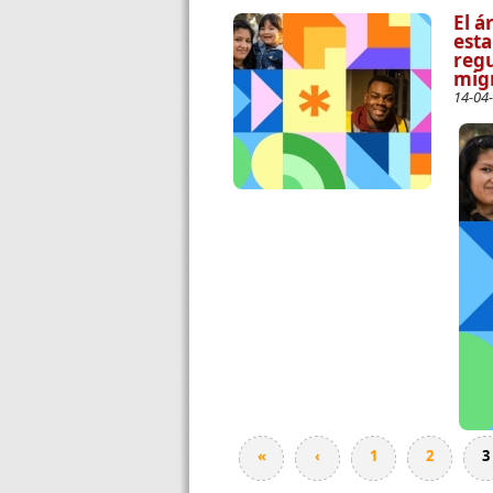
El á
esta
regu
mig
14-04
Páginas
«
‹
1
2
3