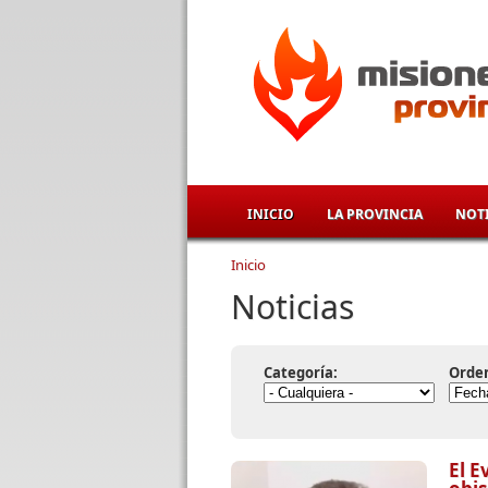
Pasar al contenido principal
INICIO
LA PROVINCIA
NOTI
Inicio
Se encuentra usted aqu
Noticias
Categoría:
Orde
El E