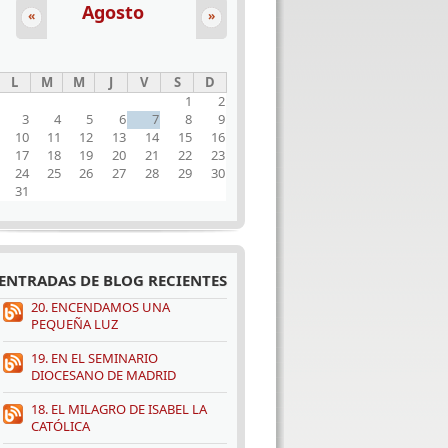
Agosto
«
»
L
M
M
J
V
S
D
1
2
3
4
5
6
7
8
9
10
11
12
13
14
15
16
17
18
19
20
21
22
23
24
25
26
27
28
29
30
31
ENTRADAS DE BLOG RECIENTES
20. ENCENDAMOS UNA
PEQUEÑA LUZ
19. EN EL SEMINARIO
DIOCESANO DE MADRID
18. EL MILAGRO DE ISABEL LA
CATÓLICA