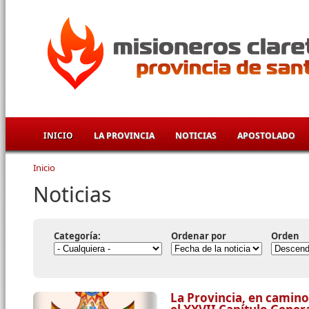
Pasar al contenido principal
INICIO
LA PROVINCIA
NOTICIAS
APOSTOLADO
Inicio
Se encuentra usted aquí
Noticias
Categoría:
Ordenar por
Orden
La Provincia, en camino