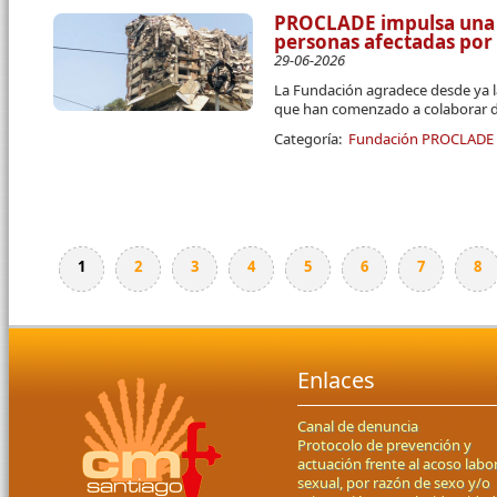
PROCLADE impulsa una 
personas afectadas por
29-06-2026
La Fundación agradece desde ya l
que han comenzado a colaborar d
Categoría:
Fundación PROCLADE
1
2
3
4
5
6
7
8
Páginas
Enlaces
Canal de denuncia
Protocolo de prevención y
actuación frente al acoso labor
sexual, por razón de sexo y/o