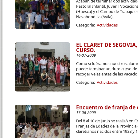
Acaban de terminar dos actividad
Pastoral Infantil, Juvenil Vocacio
(Huesca) y el Campo de Trabajo en
Navahondilla (Avila).
Categoría:
Actividades
EL CLARET DE SEGOVIA,
CURSO.
14-07-2009
Como si fuéramos nuestros alumno
puede terminar un duro curso de 
recoger velas antes de las vacaci
Categoría:
Actividades
Encuentro de franja de
17-06-2009
Del 8 al 10 de junio se realizó en 
Franjas de Edades de la Provincia
claretianos nacidos entre 1938 y 19