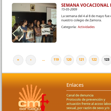
SEMANA VOCACIONAL 
15-05-2009
La semana del 4 al 8 de mayo fue 
nuestro colegio de Zamora.
Categoría:
Actividades
«
‹
…
119
120
121
122
123
Páginas
Enlaces
Canal de denuncia
Protocolo de prevención y
actuación frente al acoso labor
sexual, por razón de sexo y/o