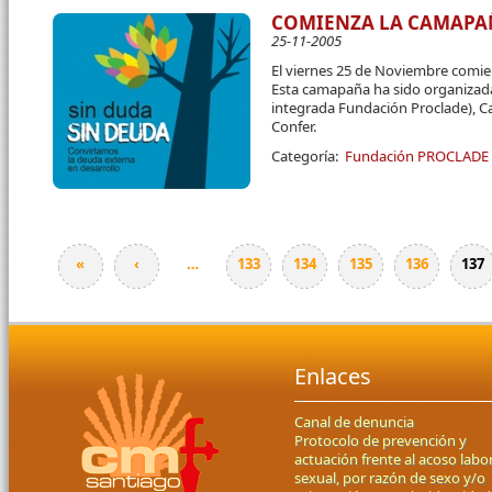
COMIENZA LA CAMAPAÑ
25-11-2005
El viernes 25 de Noviembre comi
Esta camapaña ha sido organizada
integrada Fundación Proclade), Ca
Confer.
Categoría:
Fundación PROCLADE
«
‹
…
133
134
135
136
137
Páginas
Enlaces
Canal de denuncia
Protocolo de prevención y
actuación frente al acoso labor
sexual, por razón de sexo y/o