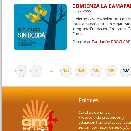
COMIENZA LA CAMAPAÑ
25-11-2005
El viernes 25 de Noviembre comi
Esta camapaña ha sido organizada
integrada Fundación Proclade), Ca
Confer.
Categoría:
Fundación PROCLADE
«
‹
…
133
134
135
136
137
Páginas
Enlaces
Canal de denuncia
Protocolo de prevención y
actuación frente al acoso labor
sexual, por razón de sexo y/o