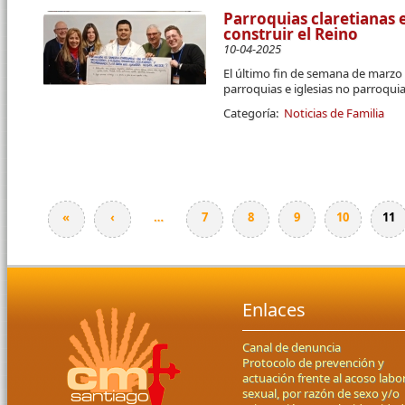
Parroquias claretianas
construir el Reino
10-04-2025
El último fin de semana de marzo 
parroquias e iglesias no parroqui
Categoría:
Noticias de Familia
«
‹
…
7
8
9
10
11
Páginas
Enlaces
Canal de denuncia
Protocolo de prevención y
actuación frente al acoso labor
sexual, por razón de sexo y/o