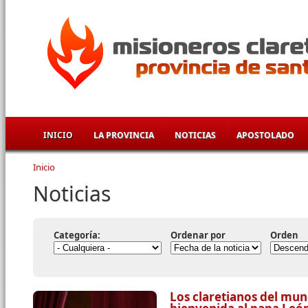
Pasar al contenido principal
INICIO
LA PROVINCIA
NOTICIAS
APOSTOLADO
Inicio
Se encuentra usted aquí
Noticias
Categoría:
Ordenar por
Orden
Los claretianos del mun