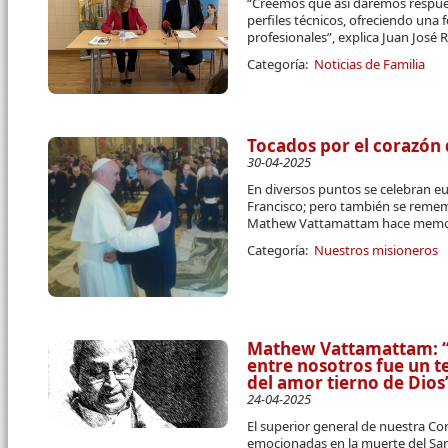
“Creemos que así daremos respue
perfiles técnicos, ofreciendo una 
profesionales”, explica Juan José R
Categoría:
Noticias de Familia
Tocados por el corazón 
30-04-2025
En diversos puntos se celebran eu
Francisco; pero también se remem
Mathew Vattamattam hace memori
Categoría:
Nuestros misioneros
Mathew Vattamattam: “E
entre nosotros fue un t
del amor tierno de Dios
24-04-2025
El superior general de nuestra C
emocionadas en la muerte del Sa