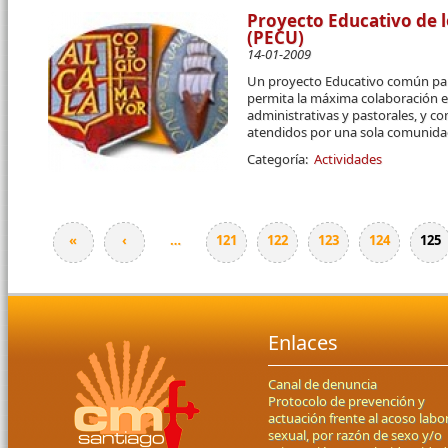
Proyecto Educativo de l
(PECU)
14-01-2009
Un proyecto Educativo común par
permita la máxima colaboración en 
administrativas y pastorales, y c
atendidos por una sola comunidad
Categoría:
Actividades
«
‹
…
121
122
123
124
125
Páginas
Enlaces
Canal de denuncia
Protocolo de prevención y
actuación frente al acoso labor
sexual, por razón de sexo y/o