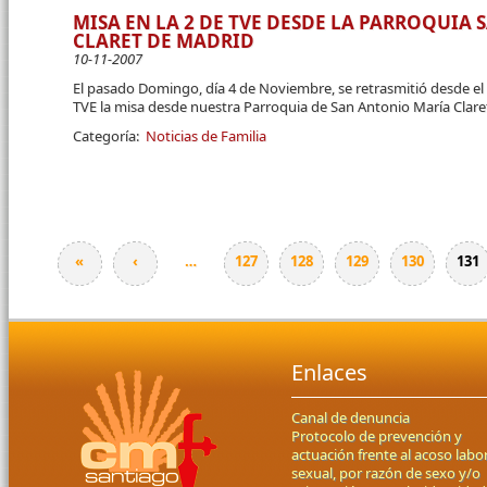
MISA EN LA 2 DE TVE DESDE LA PARROQUIA
CLARET DE MADRID
10-11-2007
El pasado Domingo, día 4 de Noviembre, se retrasmitió desde el
TVE la misa desde nuestra Parroquia de San Antonio María Clare
Categoría:
Noticias de Familia
«
‹
…
127
128
129
130
131
Páginas
Enlaces
Canal de denuncia
Protocolo de prevención y
actuación frente al acoso labor
sexual, por razón de sexo y/o