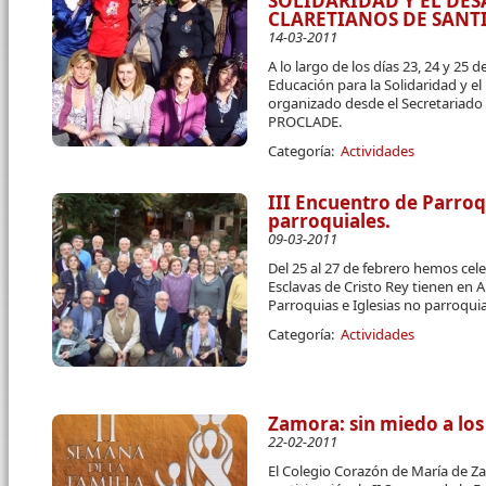
SOLIDARIDAD Y EL DE
CLARETIANOS DE SANT
14-03-2011
A lo largo de los días 23, 24 y 25 
Educación para la Solidaridad y el
organizado desde el Secretariado 
PROCLADE.
Categoría:
Actividades
III Encuentro de Parroq
parroquiales.
09-03-2011
Del 25 al 27 de febrero hemos cel
Esclavas de Cristo Rey tienen en A
Parroquias e Iglesias no parroqui
Categoría:
Actividades
Zamora: sin miedo a los
22-02-2011
El Colegio Corazón de María de Z