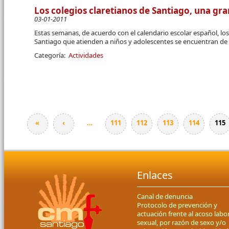
Los colegios claretianos de Santiago, una gra
03-01-2011
Estas semanas, de acuerdo con el calendario escolar español, los 
Santiago que atienden a niños y adolescentes se encuentran de
Categoría:
Actividades
«
‹
…
111
112
113
114
115
Páginas
Enlaces
Canal de denuncia
Protocolo de prevención y
actuación frente al acoso labor
sexual, por razón de sexo y/o