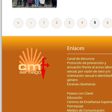
«
‹
1
2
3
4
5
6
Enlaces
Canal de denuncia
Protocolo de prevención y
actuación frente al acoso labor
sexual, por razón de sexo y/o
orientación sexual e identidad
género
Escenas claretianas
Paseos con Claret
Educación
Centros de Enseñanza Superio
Parroquias
Medios de Comunicación