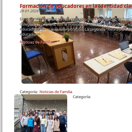
Formación de educadores en la Identidad cla
29-01-2026
En este mes de enero se han realizado dos experiencias de for
colegios. La primera, con el nombre de “Abrasa, ¡Al abordaje!” e
educadores de nueva incorporación. La segunda “Retiro para edu
educadores.
Noticias de Familia
Páginas
Categoría:
Noticias de Familia
Categoría: