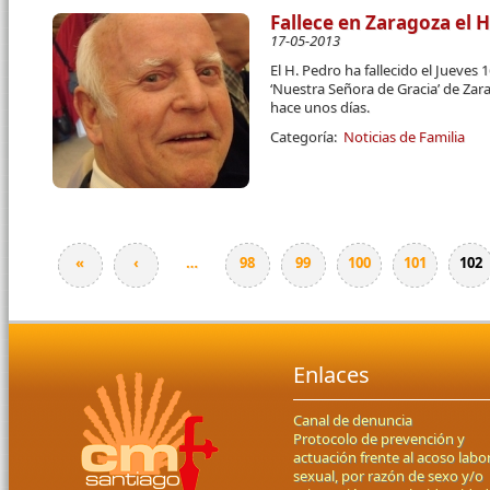
Fallece en Zaragoza el
17-05-2013
El H. Pedro ha fallecido el Jueves
‘Nuestra Señora de Gracia’ de Zar
hace unos días.
Categoría:
Noticias de Familia
«
‹
…
98
99
100
101
102
Páginas
Enlaces
Canal de denuncia
Protocolo de prevención y
actuación frente al acoso labor
sexual, por razón de sexo y/o