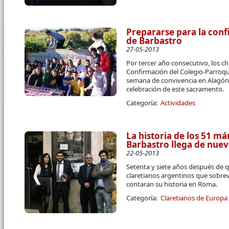
Prepararse para la conf
de Barbastro
27-05-2013
Por tercer año consecutivo, los ch
Confirmación del Colegio-Parroqui
semana de convivencia en Alagón-
celebración de este sacramento.
Categoría:
Actividades
La historia de los 51 má
Barbastro llega de nue
22-05-2013
Setenta y siete años después de qu
claretianos argentinos que sobrev
contaran su historia en Roma.
Categoría:
Claretianos de Europa