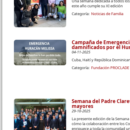
Una semana dedicada a todos los c
este año cumple su XI edición
Categoría:
Noticias de Familia
Campaña de Emergencia 
damnificados por el Hu
04-11-2025
Cuba, Haití y República Dominican
Categoría:
Fundación PROCLADE
Semana del Padre Claret
mayores
29-10-2025
La presente edición de la Semana 
cómo la colaboración entre los Co
enriquece a toda la comunidad uni