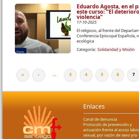
Eduardo Agosta, en el p
este curso: “El deterio
violencia”
17-10-2025
El religioso, al frente del Departa
Conferencia Episcopal Española, r
ecológica
Categoría:
Solidaridad y Misión
«
‹
…
3
4
5
6
7
Páginas
Enlaces
Canal de denuncia
Protocolo de prevención y
actuación frente al acoso labor
sexual, por razón de sexo y/o