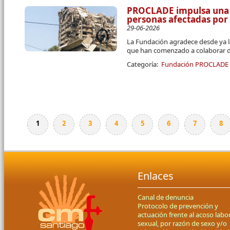
PROCLADE impulsa una 
personas afectadas por
29-06-2026
La Fundación agradece desde ya l
que han comenzado a colaborar d
Categoría:
Fundación PROCLADE
1
2
3
4
5
6
7
8
Páginas
Enlaces
Canal de denuncia
Protocolo de prevención y
actuación frente al acoso labor
sexual, por razón de sexo y/o