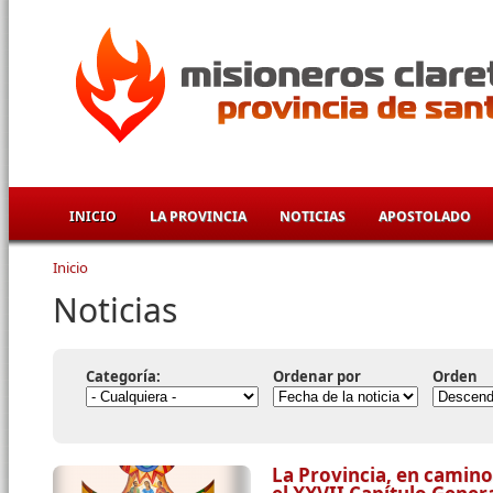
Pasar al contenido principal
INICIO
LA PROVINCIA
NOTICIAS
APOSTOLADO
Inicio
Se encuentra usted aquí
Noticias
Categoría:
Ordenar por
Orden
La Provincia, en camino