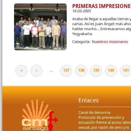
PRIMERAS IMPRESIONES
16-03-2005
Acaba de llegar a aquellas tierras
cartas. Así es Juan Ángel; más ah
hablar mucho… Entresacamos alg
Yogyakarta.
Categoría:
Nuestros misioneros
«
‹
…
137
138
139
140
141
Páginas
Enlaces
Canal de denuncia
Protocolo de prevención y
actuación frente al acoso labor
sexual, por razón de sexo y/o