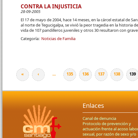
CONTRA LA INJUSTICIA
28-09-2005
El 17 de mayo de 2004, hace 14 meses, en la cárcel estatal de Sa
al norte de Tegucigalpa, se vivió la peor tragedia en la historia
vida de 107 pandilleros juveniles y otros 30 resultaron con gra
Categoría:
Noticias de Familia
«
‹
…
135
136
137
138
139
Páginas
Enlaces
Canal de denuncia
Protocolo de prevención y
actuación frente al acoso labor
sexual, por razón de sexo y/o