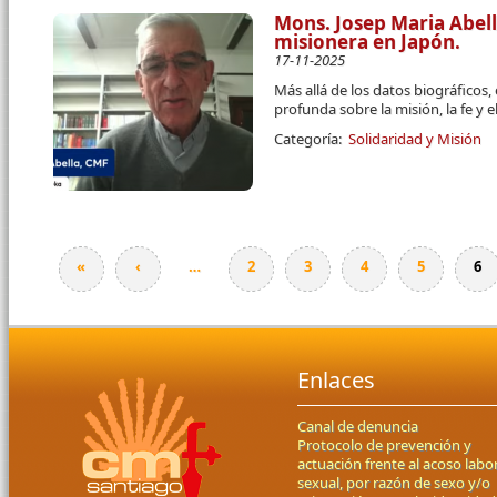
Mons. Josep Maria Abel
misionera en Japón.
17-11-2025
Más allá de los datos biográficos,
profunda sobre la misión, la fe y
Categoría:
Solidaridad y Misión
«
‹
…
2
3
4
5
6
Páginas
Enlaces
Canal de denuncia
Protocolo de prevención y
actuación frente al acoso labor
sexual, por razón de sexo y/o