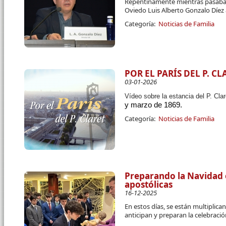
Repentinamente mientras pasaba u
Oviedo Luis Alberto Gonzalo Díez 
Categoría:
Noticias de Familia
POR EL PARÍS DEL P. CL
03-01-2026
Vídeo sobre la estancia del P. Cla
y marzo de 1869.
Categoría:
Noticias de Familia
Preparando la Navidad 
apostólicas
16-12-2025
En estos días, se están multiplic
anticipan y preparan la celebraci