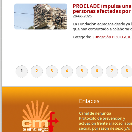
PROCLADE impulsa una 
personas afectadas por
29-06-2026
La Fundación agradece desde ya l
que han comenzado a colaborar d
Categoría:
Fundación PROCLADE
1
2
3
4
5
6
7
8
Páginas
Enlaces
Canal de denuncia
Protocolo de prevención y
actuación frente al acoso labor
sexual, por razón de sexo y/o