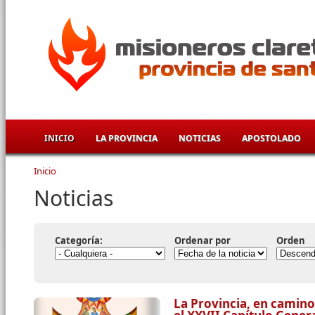
Pasar al contenido principal
INICIO
LA PROVINCIA
NOTICIAS
APOSTOLADO
Inicio
Se encuentra usted aquí
Noticias
Categoría:
Ordenar por
Orden
La Provincia, en camino