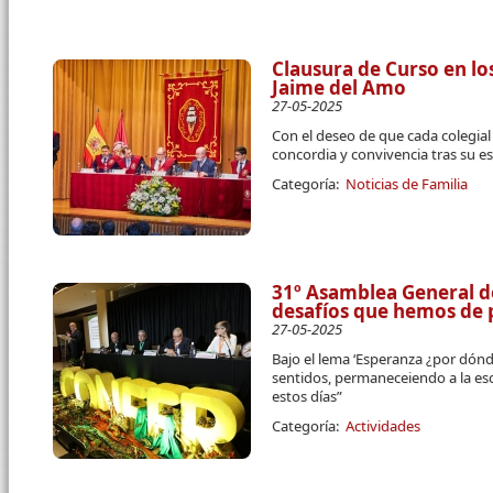
Clausura de Curso en lo
Jaime del Amo
27-05-2025
Con el deseo de que cada colegial
concordia y convivencia tras su e
Categoría:
Noticias de Familia
31º Asamblea General 
desafíos que hemos de
27-05-2025
Bajo el lema ‘Esperanza ¿por dónd
sentidos, permaneceiendo a la esc
estos días”
Categoría:
Actividades