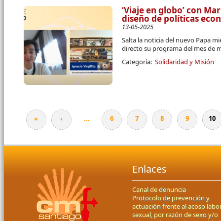
‘Viaje en globo’ con Mar
diseño de políticas ec
13-05-2025
Salta la noticia del nuevo Papa mi
directo su programa del mes de 
Categoría:
Solidaridad y Misión
«
‹
…
6
7
8
9
10
Páginas
Enlaces
Canal de denuncia
Protocolo de prevención y
actuación frente al acoso labor
sexual, por razón de sexo y/o