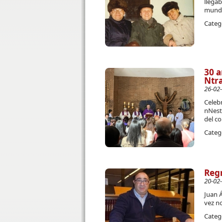
llega
mundo
Categ
30 a
Ntra
26-02
Celebr
nNestr
del co
Categ
Regr
20-02
Juan Á
vez n
Categ