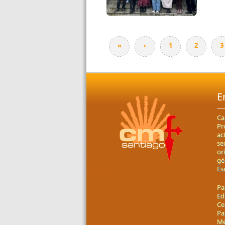
«
‹
1
2
3
E
Ca
Pr
ac
se
or
gé
Es
Pa
Ed
Ce
Pa
Me