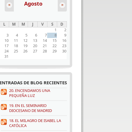
Agosto
«
»
L
M
M
J
V
S
D
1
2
3
4
5
6
7
8
9
10
11
12
13
14
15
16
17
18
19
20
21
22
23
24
25
26
27
28
29
30
31
ENTRADAS DE BLOG RECIENTES
20. ENCENDAMOS UNA
PEQUEÑA LUZ
19. EN EL SEMINARIO
DIOCESANO DE MADRID
18. EL MILAGRO DE ISABEL LA
CATÓLICA