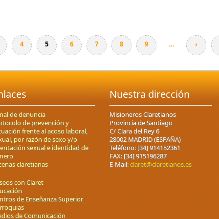
4
5
6
7
8
9
…
›
nlaces
Nuestra dirección
nal de denuncia
Misioneros Claretianos
otocolo de prevención y
Provincia de Santiago
tuación frente al acoso laboral,
C/ Clara del Rey 6
xual, por razón de sexo y/o
28002 MADRID (ESPAÑA)
ientación sexual e identidad de
Teléfono: [34] 914152361
nero
FAX: [34] 915196287
cenas claretianas
E-Mail:
claret@claretianos.es
seos con Claret
ucación
ntros de Enseñanza Superior
rroquias
dios de Comunicación