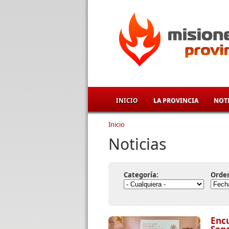
Pasar al contenido principal
INICIO
LA PROVINCIA
NOTI
Inicio
Se encuentra usted aqu
Noticias
Categoría:
Orde
Encu