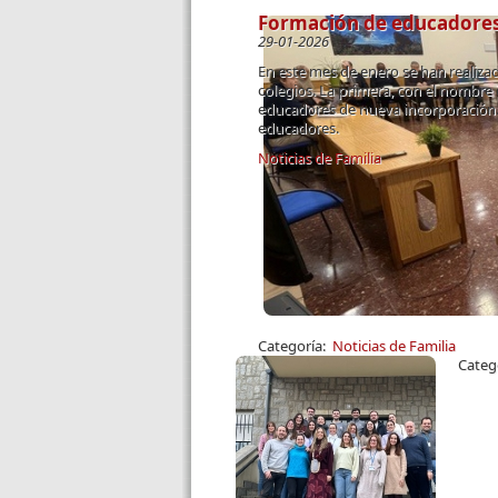
Formación de educadores 
29-01-2026
En este mes de enero se han realiza
colegios. La primera, con el nombre 
educadores de nueva incorporación. 
educadores.
Noticias de Familia
Páginas
Categoría:
Noticias de Familia
Categ