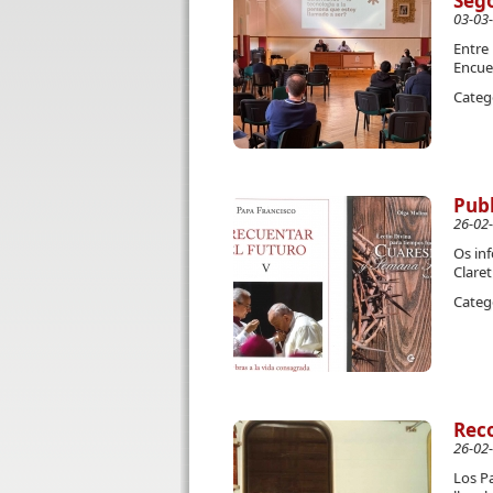
Seg
03-03
Entre 
Encue
Categ
Publ
26-02
Os in
Claret
Categ
Reco
26-02
Los P