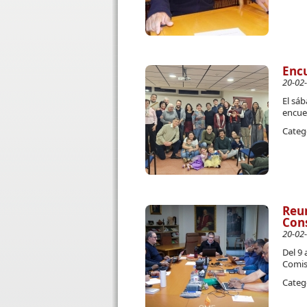
Encu
20-02
El sá
encue
Categ
Reun
Cons
20-02
Del 9 
Comisi
Categ