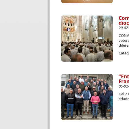
Conv
dio
20-02
CONVI
vetera
difere
Categ
“Ent
Fran
05-02
Del 2 
edade