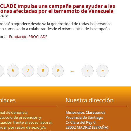
CLADE impulsa una campaña para ayudar a las
onas afectadas por el terremoto de Venezuela
-2026
ndación agradece desde ya la generosidad de todas las personas
an comenzado a colaborar desde el mismo inicio de la campaña
oría:
Fundación PROCLADE
6
7
8
9
…
›
»
nlaces
Nuestra dirección
nal de denuncia
Misioneros Claretianos
otocolo de prevención y
Provincia de Santiago
tuación frente al acoso laboral,
C/ Clara del Rey 6
xual, por razón de sexo y/o
28002 MADRID (ESPAÑA)