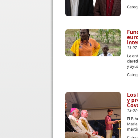
Categ
Fund
euro
inte
13-07
La en
claret
y ayu
Categ
Los 
y pr
Cov
13-07
El P. 
Marian
mártir
Categ