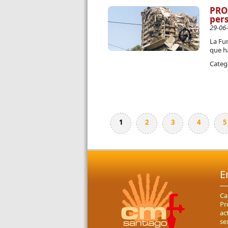
PRO
pers
29-06
La Fu
que h
Categ
1
2
3
4
5
Páginas
E
Ca
Pr
ac
se