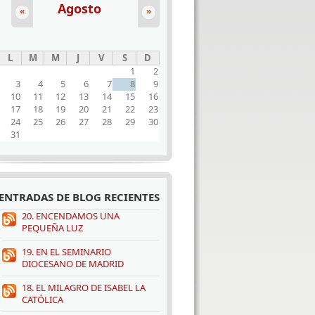
Agosto
«
»
L
M
M
J
V
S
D
1
2
3
4
5
6
7
8
9
10
11
12
13
14
15
16
17
18
19
20
21
22
23
24
25
26
27
28
29
30
31
ENTRADAS DE BLOG RECIENTES
20. ENCENDAMOS UNA
PEQUEÑA LUZ
19. EN EL SEMINARIO
DIOCESANO DE MADRID
18. EL MILAGRO DE ISABEL LA
CATÓLICA