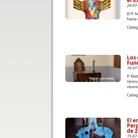
el X
24-07
El P. 
hacia 
Categ
Los 
Fun
16-07
P. Mat
renov
reuni
Categ
El e
Perp
de 2
15-07