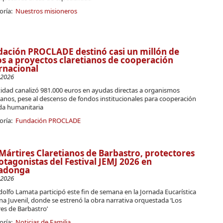
oría:
Nuestros misioneros
ación PROCLADE destinó casi un millón de
s a proyectos claretianos de cooperación
rnacional
-2026
tidad canalizó 981.000 euros en ayudas directas a organismos
ianos, pese al descenso de fondos institucionales para cooperación
da humanitaria
oría:
Fundación PROCLADE
Mártires Claretianos de Barbastro, protectores
otagonistas del Festival JEMJ 2026 en
adonga
-2026
Adolfo Lamata participó este fin de semana en la Jornada Eucarística
a Juvenil, donde se estrenó la obra narrativa orquestada ‘Los
es de Barbastro’
oría:
Noticias de Familia