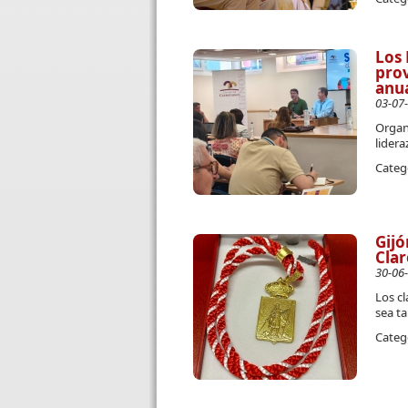
Los 
prov
anu
03-07
Organi
lidera
Categ
Gijó
Clar
30-06
Los cl
sea ta
Categ