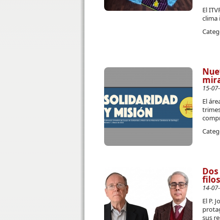
El IT
clima 
Categ
Nuev
mir
15-07
El áre
trimes
compr
Categ
Dos 
filo
14-07
El P. 
prota
sus re