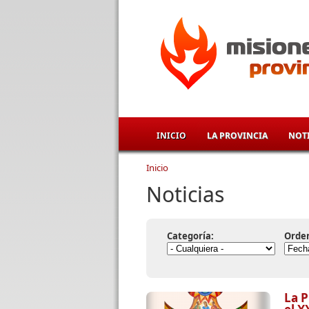
Pasar al contenido principal
INICIO
LA PROVINCIA
NOTI
Inicio
Se encuentra usted aqu
Noticias
Categoría:
Orde
La P