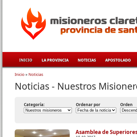
Pasar al contenido principal
INICIO
LA PROVINCIA
NOTICIAS
APOSTOLADO
Inicio
»
Noticias
Se encuentra usted aquí
Noticias - Nuestros Misioner
Categoría:
Ordenar por
Orden
Asamblea de Superiore