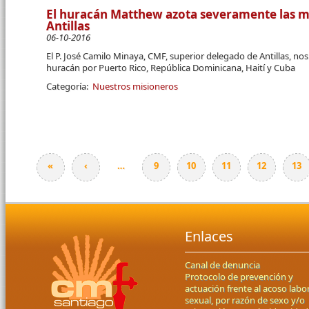
El huracán Matthew azota severamente las mi
Antillas
06-10-2016
El P. José Camilo Minaya, CMF, superior delegado de Antillas, nos 
huracán por Puerto Rico, República Dominicana, Haití y Cuba
Categoría:
Nuestros misioneros
«
‹
…
9
10
11
12
13
Páginas
Enlaces
Canal de denuncia
Protocolo de prevención y
actuación frente al acoso labor
sexual, por razón de sexo y/o