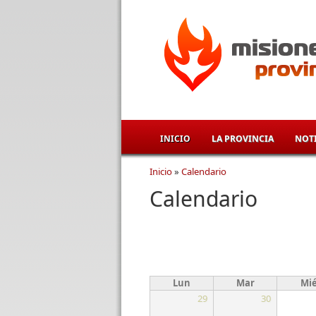
Pasar al contenido principal
INICIO
LA PROVINCIA
NOTI
Inicio
»
Calendario
Se encuentra usted aqu
Calendario
Lun
Mar
Mi
29
30