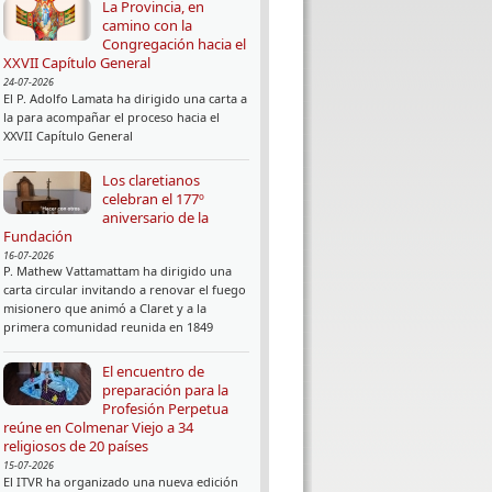
La Provincia, en
camino con la
Congregación hacia el
XXVII Capítulo General
24-07-2026
El P. Adolfo Lamata ha dirigido una carta a
la para acompañar el proceso hacia el
XXVII Capítulo General
Los claretianos
celebran el 177º
aniversario de la
Fundación
16-07-2026
P. Mathew Vattamattam ha dirigido una
carta circular invitando a renovar el fuego
misionero que animó a Claret y a la
primera comunidad reunida en 1849
El encuentro de
preparación para la
Profesión Perpetua
reúne en Colmenar Viejo a 34
religiosos de 20 países
15-07-2026
El ITVR ha organizado una nueva edición