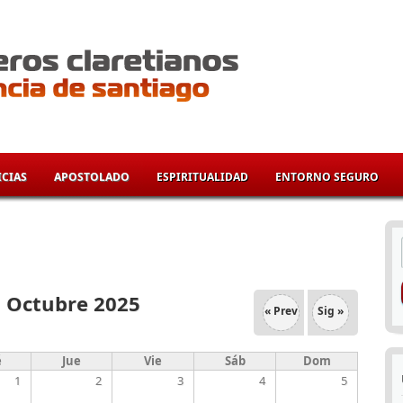
CIAS
APOSTOLADO
ESPIRITUALIDAD
ENTORNO SEGURO
í
Octubre 2025
« Prev
Sig »
é
Jue
Vie
Sáb
Dom
1
2
3
4
5