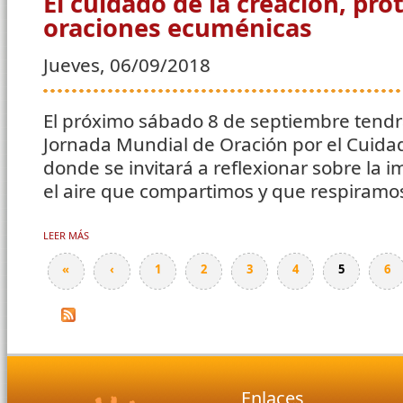
El cuidado de la creación, pro
oraciones ecuménicas
Jueves, 06/09/2018
El próximo sábado 8 de septiembre tendrá
Jornada Mundial de Oración por el Cuidad
donde se invitará a reflexionar sobre la 
el aire que compartimos y que respiramo
LEER MÁS
SOBRE EL CUIDADO DE LA CREACIÓN, PROTAGONISTA DE ORACI
«
‹
1
2
3
4
5
6
Páginas
Enlaces