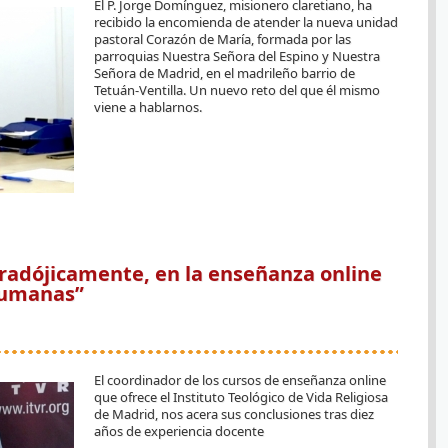
El P. Jorge Domínguez, misionero claretiano, ha
recibido la encomienda de atender la nueva unidad
pastoral Corazón de María, formada por las
parroquias Nuestra Señora del Espino y Nuestra
Señora de Madrid, en el madrileño barrio de
Tetuán-Ventilla. Un nuevo reto del que él mismo
viene a hablarnos.
LA UNIDAD PASTORAL 'CORAZÓN DE MARÍA' NOS AYUDARÁ A RECORRER MÁS UNIDOS 
radójicamente, en la enseñanza online
humanas”
El coordinador de los cursos de enseñanza online
que ofrece el Instituto Teológico de Vida Religiosa
de Madrid, nos acera sus conclusiones tras diez
años de experiencia docente