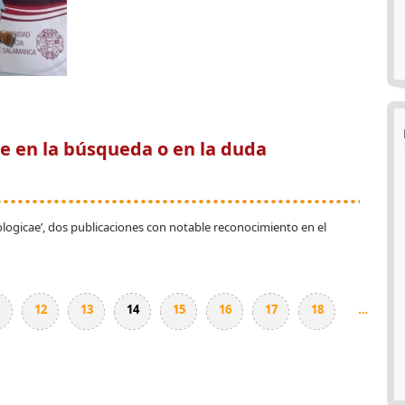
ADÓJICAMENTE, EN LA ENSEÑANZA ONLINE PRIMAN LAS RELACIONES HUMANAS”
e en la búsqueda o en la duda
iologicae’, dos publicaciones con notable reconocimiento en el
E EN LA BÚSQUEDA O EN LA DUDA
1
12
13
14
15
16
17
18
…