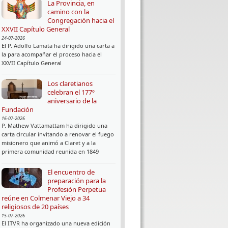
La Provincia, en
camino con la
Congregación hacia el
XXVII Capítulo General
24-07-2026
El P. Adolfo Lamata ha dirigido una carta a
la para acompañar el proceso hacia el
XXVII Capítulo General
Los claretianos
celebran el 177º
aniversario de la
Fundación
EL CAMINO DE NUESTRA FE"
16-07-2026
P. Mathew Vattamattam ha dirigido una
carta circular invitando a renovar el fuego
misionero que animó a Claret y a la
primera comunidad reunida en 1849
El encuentro de
preparación para la
Profesión Perpetua
reúne en Colmenar Viejo a 34
religiosos de 20 países
15-07-2026
El ITVR ha organizado una nueva edición