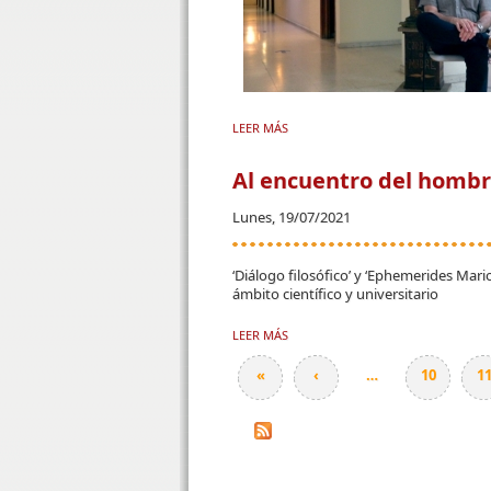
LEER MÁS
SOBRE EMETERIO CHAPARRO: “PAR
Al encuentro del hombr
Lunes, 19/07/2021
‘Diálogo filosófico’ y ‘Ephemerides Mar
ámbito científico y universitario
LEER MÁS
SOBRE AL ENCUENTRO DEL HOMBR
«
‹
…
10
1
Páginas