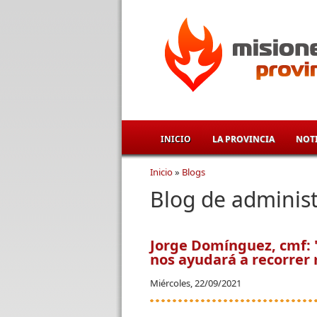
Pasar al contenido principal
INICIO
LA PROVINCIA
NOTI
Inicio
»
Blogs
Se encuentra usted aqu
Blog de adminis
Jorge Domínguez, cmf: 
nos ayudará a recorrer 
Miércoles, 22/09/2021