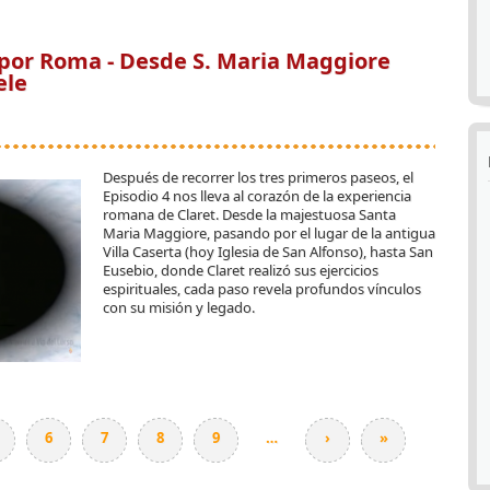
N ‘SYM’
 por Roma - Desde S. Maria Maggiore
ele
Después de recorrer los tres primeros paseos, el
Episodio 4 nos lleva al corazón de la experiencia
romana de Claret. Desde la majestuosa Santa
Maria Maggiore, pasando por el lugar de la antigua
Villa Caserta (hoy Iglesia de San Alfonso), hasta San
Eusebio, donde Claret realizó sus ejercicios
espirituales, cada paso revela profundos vínculos
con su misión y legado.
POR ROMA - DESDE S. MARIA MAGGIORE HASTA VITTORIO EMMANUELE
6
7
8
9
…
›
»