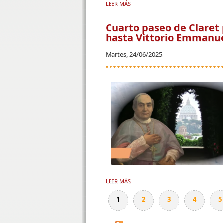
LEER MÁS
SOBRE NUEVO NÚMERO DEL BOLETÍ
Cuarto paseo de Claret
hasta Vittorio Emmanu
Martes, 24/06/2025
LEER MÁS
SOBRE CUARTO PASEO DE CLARET 
1
2
3
4
5
Páginas