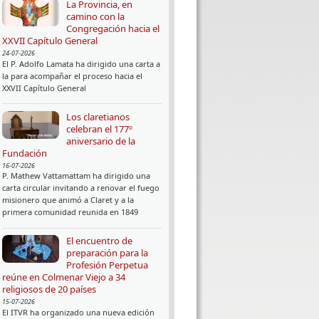
La Provincia, en
camino con la
Congregación hacia el
XXVII Capítulo General
24-07-2026
El P. Adolfo Lamata ha dirigido una carta a
la para acompañar el proceso hacia el
XXVII Capítulo General
Los claretianos
celebran el 177º
aniversario de la
Fundación
16-07-2026
P. Mathew Vattamattam ha dirigido una
carta circular invitando a renovar el fuego
misionero que animó a Claret y a la
primera comunidad reunida en 1849
El encuentro de
preparación para la
Profesión Perpetua
reúne en Colmenar Viejo a 34
religiosos de 20 países
15-07-2026
El ITVR ha organizado una nueva edición