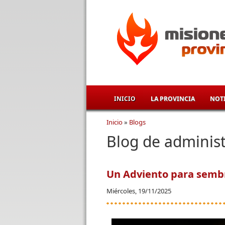
Pasar al contenido principal
INICIO
LA PROVINCIA
NOTI
Inicio
»
Blogs
Se encuentra usted aqu
Blog de adminis
Un Adviento para semb
Miércoles, 19/11/2025