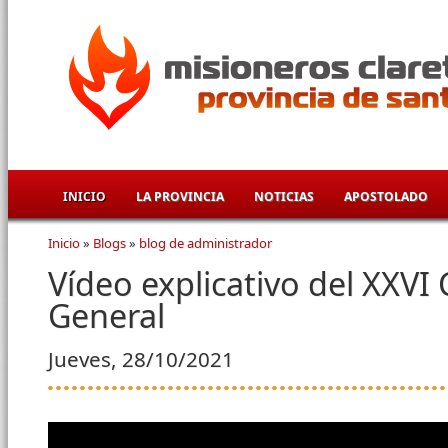
Pasar al contenido principal
INICIO
LA PROVINCIA
NOTICIAS
APOSTOLADO
Inicio
»
Blogs
»
blog de administrador
Se encuentra usted aquí
Vídeo explicativo del XXVI 
General
Jueves, 28/10/2021