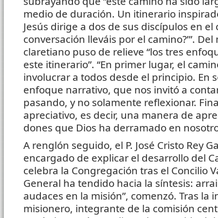
subrayando que “este camino ha sido lar
medio de duración. Un itinerario inspira
Jesús dirige a dos de sus discípulos en e
conversación lleváis por el camino?’”. De
claretiano puso de relieve “los tres enf
este itinerario”. “En primer lugar, el cam
involucrar a todos desde el principio. En
enfoque narrativo, que nos invitó a conta
pasando, y no solamente reflexionar. Fi
apreciativo, es decir, una manera de apre
dones que Dios ha derramado en nosotro
A renglón seguido, el P. José Cristo Rey G
encargado de explicar el desarrollo del C
celebra la Congregación tras el Concilio Va
General ha tendido hacia la síntesis: arra
audaces en la misión”, comenzó. Tras la i
misionero, integrante de la comisión cent