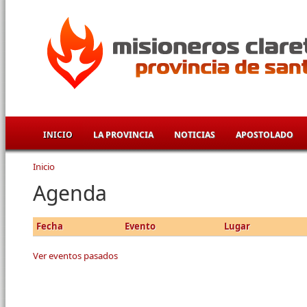
Pasar al contenido principal
INICIO
LA PROVINCIA
NOTICIAS
APOSTOLADO
Inicio
Se encuentra usted aquí
Agenda
Fecha
Evento
Lugar
Ver eventos pasados