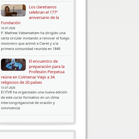
Los claretianos
celebran el 177º
aniversario de la
Fundación
16-07-2026
P. Mathew Vattamattam ha dirigido una
carta circular invitando a renovar el fuego
misionero que animó a Claret y a la
primera comunidad reunida en 1849
El encuentro de
preparación para la
Profesión Perpetua
reúne en Colmenar Viejo a 34
religiosos de 20 países
15-07-2026
El ITVR ha organizado una nueva edición
de este curso formativo en un clima
intercongregacional de oración y
convivencia