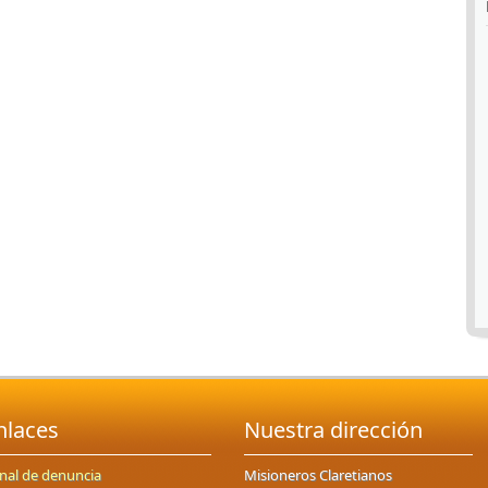
nlaces
Nuestra dirección
nal de denuncia
Misioneros Claretianos