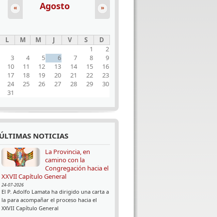
Agosto
«
»
L
M
M
J
V
S
D
1
2
3
4
5
6
7
8
9
10
11
12
13
14
15
16
17
18
19
20
21
22
23
24
25
26
27
28
29
30
31
ÚLTIMAS NOTICIAS
La Provincia, en
camino con la
Congregación hacia el
XXVII Capítulo General
24-07-2026
El P. Adolfo Lamata ha dirigido una carta a
la para acompañar el proceso hacia el
XXVII Capítulo General