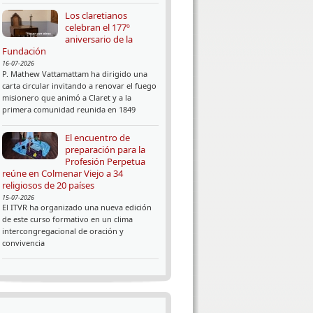
Los claretianos
celebran el 177º
aniversario de la
Fundación
16-07-2026
P. Mathew Vattamattam ha dirigido una
carta circular invitando a renovar el fuego
misionero que animó a Claret y a la
primera comunidad reunida en 1849
El encuentro de
preparación para la
Profesión Perpetua
reúne en Colmenar Viejo a 34
religiosos de 20 países
15-07-2026
El ITVR ha organizado una nueva edición
de este curso formativo en un clima
intercongregacional de oración y
convivencia