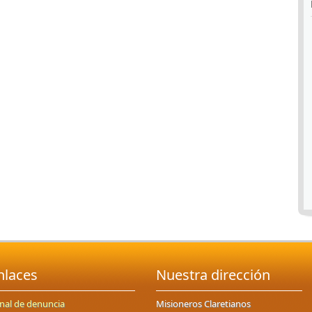
nlaces
Nuestra dirección
nal de denuncia
Misioneros Claretianos