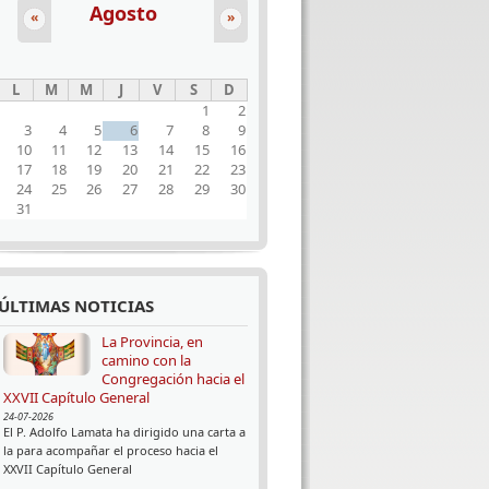
Agosto
«
»
L
M
M
J
V
S
D
1
2
3
4
5
6
7
8
9
10
11
12
13
14
15
16
17
18
19
20
21
22
23
24
25
26
27
28
29
30
31
ÚLTIMAS NOTICIAS
La Provincia, en
camino con la
Congregación hacia el
XXVII Capítulo General
24-07-2026
El P. Adolfo Lamata ha dirigido una carta a
la para acompañar el proceso hacia el
XXVII Capítulo General